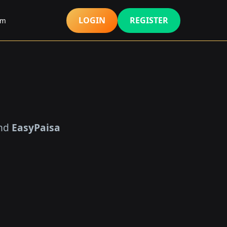
LOGIN
REGISTER
rm
and
EasyPaisa