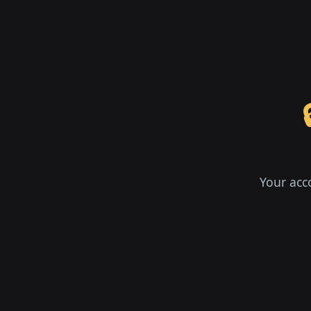
Your acc