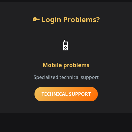
🔑 Login Problems?
📱
Mobile problems
Specialized technical support
TECHNICAL SUPPORT