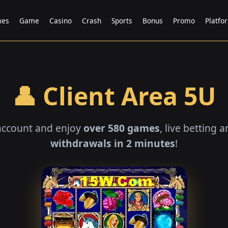
es
Game
Casino
Crash
Sports
Bonus
Promo
Platfo
👤 Client Area 5U
account and enjoy
over 580 games
, live betting 
withdrawals in 2 minutes
!