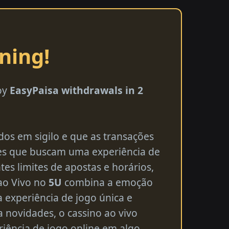
ning!
joy
EasyPaisa withdrawals in 2
os em sigilo e que as transações
les que buscam uma experiência de
es limites de apostas e horários,
ao Vivo no
5U
combina a emoção
 experiência de jogo única e
 novidades, o cassino ao vivo
iência de jogo online em algo