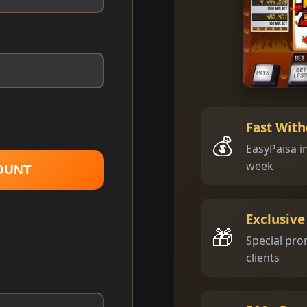
Fast Wit
💰
EasyPaisa i
week
OUNT
Exclusiv
🎁
Special pro
clients